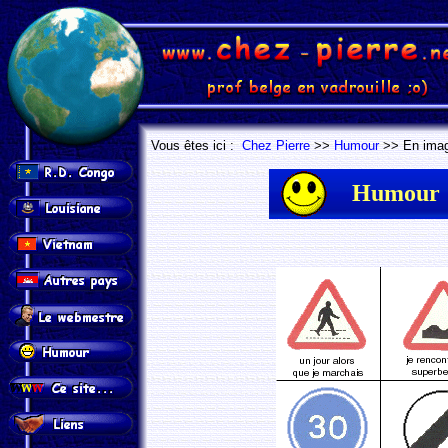
.
.
Vous êtes ici :
Chez Pierre
>>
Humour
>> En imag
Humour 