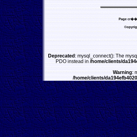
Page cr��e 
©opyrig
Deprecated
: mysql_connect(): The mysql
PDO instead in
/home/clients/da19
Warning
: 
/home/clients/da194efb402