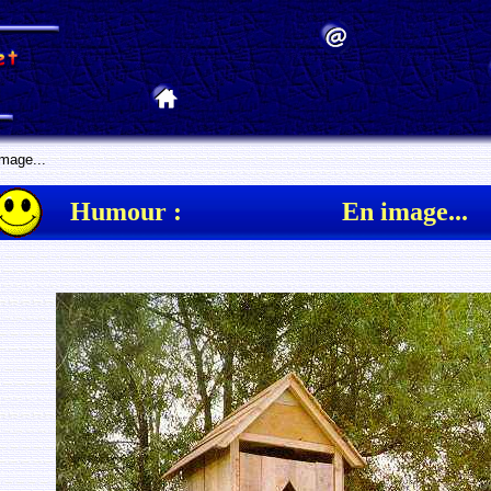
mage...
Humour :
En image...