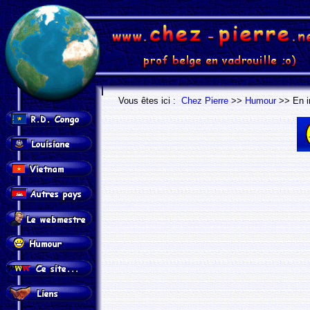
.
.
Vous êtes ici :
Chez Pierre
>>
Humour
>> En i