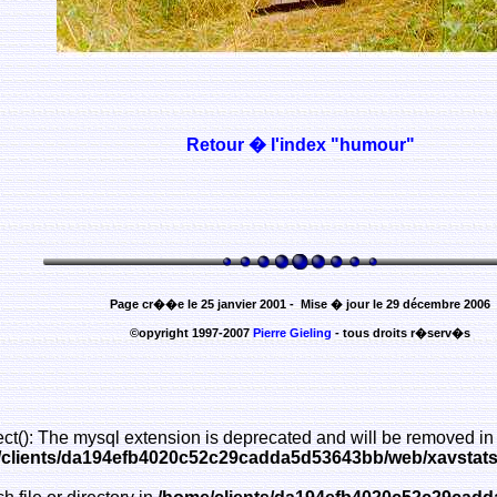
Retour � l'index "humour"
Page cr��e le 25 janvier 2001 - Mise � jour le 29 décembre 2006
©opyright 1997-2007
Pierre Gieling
- tous droits r�serv�s
ct(): The mysql extension is deprecated and will be removed in 
clients/da194efb4020c52c29cadda5d53643bb/web/xavstats/