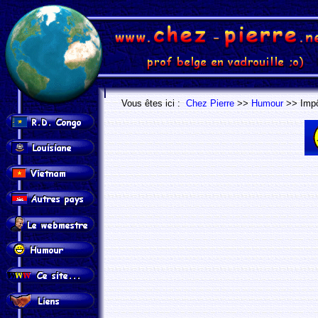
.
.
Vous êtes ici :
Chez Pierre
>>
Humour
>> Impôt