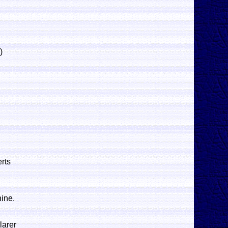
)
.
rts
hine.
larer