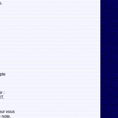
s.
mpte
r :
T.
our vous
 note.