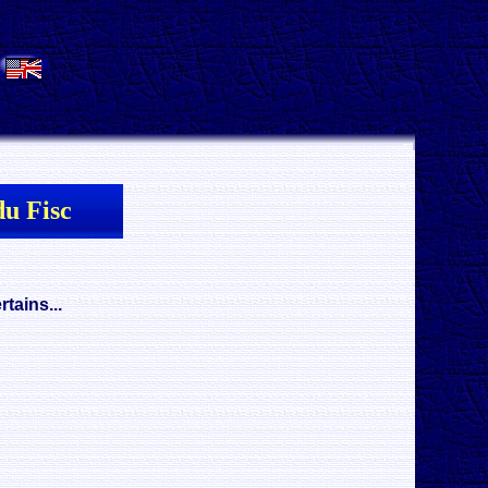
.
u Fisc
tains...