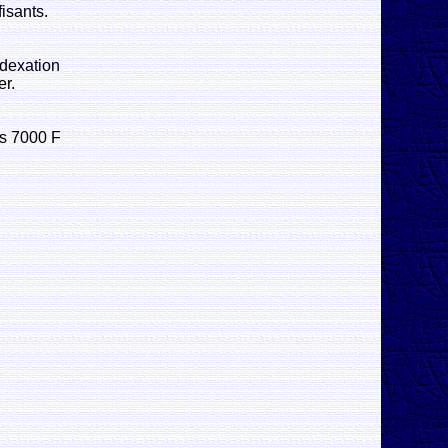
isants.
ndexation
er.
as 7000 F