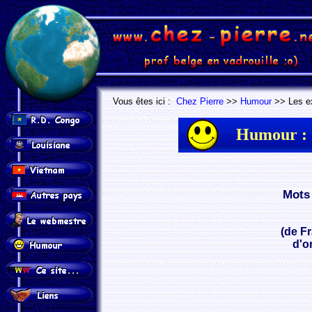
.
.
Vous êtes ici :
Chez Pierre
>>
Humour
>> Les ex
Humour :
Mots 
(de Fr
d'o