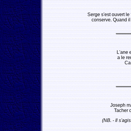
Serge s'est ouvert le
conserve. Quand il 
L'ane e
a le r
Ca 
Joseph ma 
Tacher d
(NB. - Il s'ag