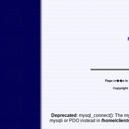
Page cr��e le 
©opyright
Deprecated
: mysql_connect(): The my
mysqli or PDO instead in
/home/clien