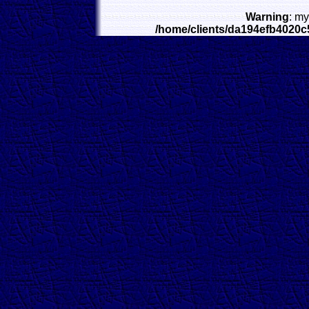
Warning
: my
/home/clients/da194efb4020c