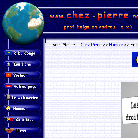
.
.
Vous êtes ici :
Chez Pierre
>>
Humour
>> En i