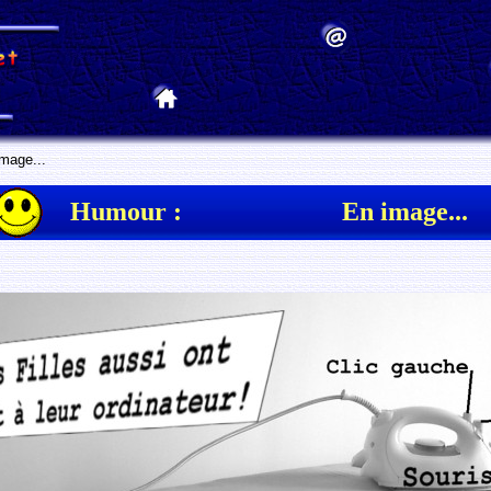
mage...
Humour :
En image...