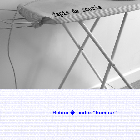
Retour � l'index "humour"