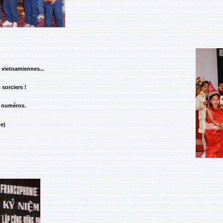
s vietnamiennes...
sorciers !
s numéros.
e)