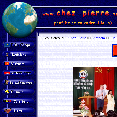
.
.
Vous êtes ici :
Chez Pierre
>>
Vietnam
>>
Ha 