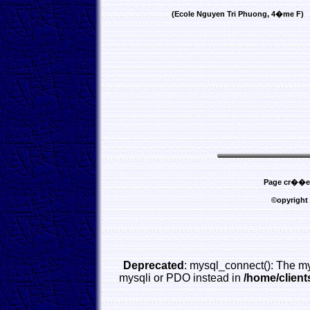
(Ecole Nguyen Tri Phuong, 4�me F)
Page cr��e l
©opyright
Deprecated
: mysql_connect(): The my
mysqli or PDO instead in
/home/clien