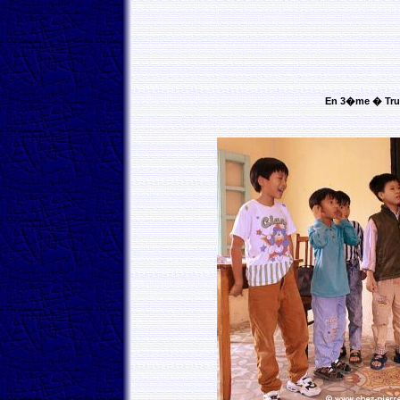
En 3�me � Trung