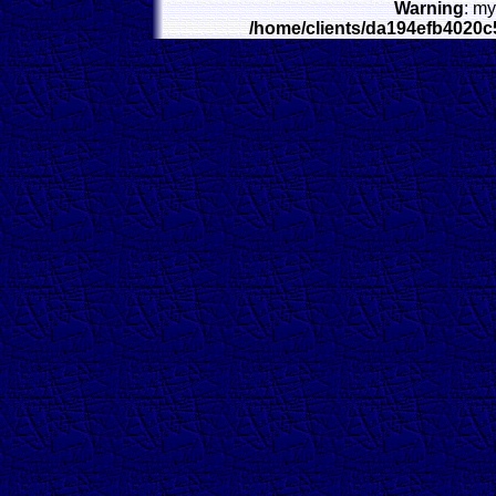
Warning
: my
/home/clients/da194efb4020c