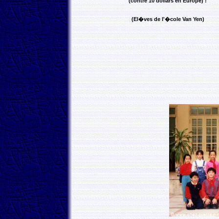
(contre 10 dollars en Europe) !
(El�ves de l'�cole Van Yen)