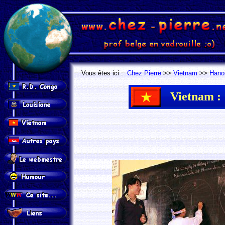
.
.
Vous êtes ici :
Chez Pierre
>>
Vietnam
>>
Hano
Vietnam :