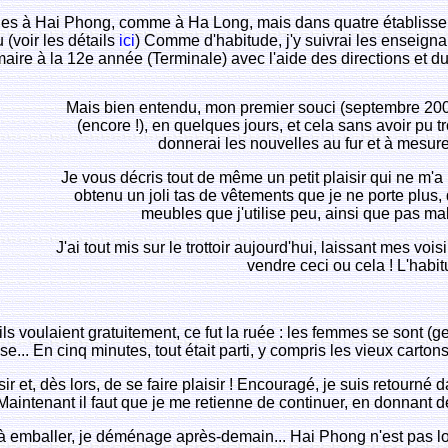
ngues à Hai Phong, comme à Ha Long, mais dans quatre établiss
(voir les détails
ici
) Comme d'habitude, j'y suivrai les enseigna
aire à la 12e année (Terminale) avec l'aide des directions et du
Mais bien entendu, mon premier souci (septembre 200
(encore !), en quelques jours, et cela sans avoir pu 
donnerai les nouvelles au fur et à mesure
Je vous décris tout de même un petit plaisir qui ne m'a r
obtenu un joli tas de vêtements que je ne porte plus,
meubles que j'utilise peu, ainsi que pas mal
J'ai tout mis sur le trottoir aujourd'hui, laissant mes vo
vendre ceci ou cela ! L'habit
ils voulaient gratuitement, ce fut la ruée : les femmes se sont (g
sse... En cinq minutes, tout était parti, y compris les vieux cartons
ir et, dès lors, de se faire plaisir ! Encouragé, je suis retourné
intenant il faut que je me retienne de continuer, en donnant des
ue à emballer, je déménage après-demain... Hai Phong n'est pas 