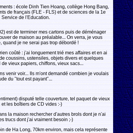
ements : école Dinh Tien Hoang, collège Hong Bang,
nts de français (FLE - FLS) et de sciences de la 1e
 Service de l'Education.
2) est de terminer mes cartons puis de déménager
trouver de maison au préalable... On verra, je vous
, quand je ne serai pas trop débordé !
ien coûté : j'ai longuement trié mes affaires et en ai
 de coussins, ustensiles, objets divers et quelques
 de vieux papiers, chiffons, vieux sacs...
isins venir voir... Ils m'ont demandé combien je voulais
ude du "tout est payant"...
entiment) disputé telle couverture, tel paquet de vieux
 et les boîtiers de CD vides :-)
 dans la maison rechercher d'autres brols dont je n'ai
 trucs dont j'ai vraiment besoin ;-)
loin de Ha Long, 70km environ, mais cela représente