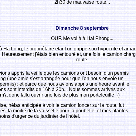
2h30 de mauvaise route...
Dimanche 8 septembre
OUF. Me voilà à Hai Phong...
 Ha Long, le propriétaire étant un grippe-sou hypocrite et arnaq
e. Heureusement j'étais bien entouré et, une fois le camion charg
route.
ons appris la veille que les camions ont besoin d'un permis
hong (une amie s'est arrangée pour que l'on nous envoie un
 permis) ; et parce que nous avions appris une heure avant le
ns sont interdits de 16h à 20h... Nous sommes arrivés aux
m'a donc fallu ouvrir une fois de plus mon portefeuille ;-)
e, hélas anticipée à voir le camion foncer sur la route, fut
s, la moitié de la vaisselle pour la poubelle, et mes plantes
oins d'urgence du jardinier de l'hôtel.