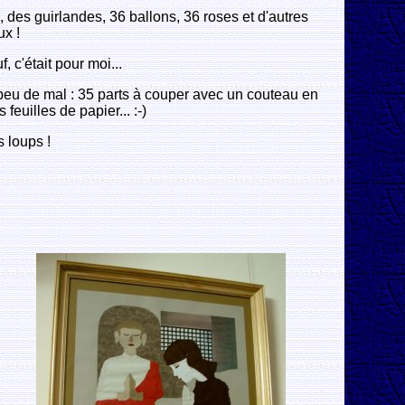
 des guirlandes, 36 ballons, 36 roses et d'autres
x !
 c'était pour moi...
peu de mal : 35 parts à couper avec un couteau en
 feuilles de papier... :-)
s loups !