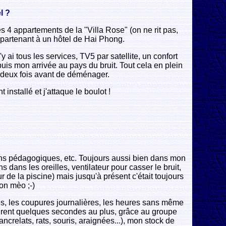
l ?
es 4 appartements de la "Villa Rose" (on ne rit pas,
appartenant à un hôtel de Hai Phong.
y ai tous les services, TV5 par satellite, un confort
puis mon arrivée au pays du bruit. Tout cela en plein
c à deux fois avant de déménager.
installé et j'attaque le boulot !
unions pédagogiques, etc. Toujours aussi bien dans mon
 dans les oreilles, ventilateur pour casser le bruit,
r de la piscine) mais jusqu'à présent c'était toujours
on mèo ;-)
finies, les coupures journalières, les heures sans même
 durent quelques secondes au plus, grâce au groupe
ancrelats, rats, souris, araignées...), mon stock de