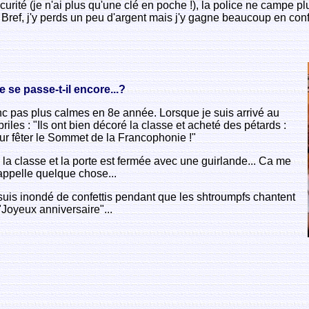
curité (je n'ai plus qu'une clé en poche !), la police ne campe 
.. Bref, j'y perds un peu d'argent mais j'y gagne beaucoup en con
 se passe-t-il encore...?
c pas plus calmes en 8e année. Lorsque je suis arrivé au
briles : "Ils ont bien décoré la classe et acheté des pétards :
ur fêter le Sommet de la Francophonie !"
ns la classe et la porte est fermée avec une guirlande... Ca me
appelle quelque chose...
 suis inondé de confettis pendant que les shtroumpfs chantent
"Joyeux anniversaire"...