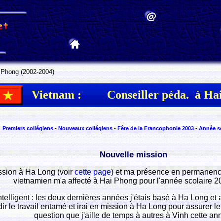
Phong (2002-2004)
Vietnam :
Conseiller péda. à Ha
Premiers collégiens
-
Nouveaux collégiens
-
Fête de la Francophonie 2003
-
Année sc
Nouvelle mission
ssion à Ha Long (voir
cette page
) et ma présence en permanence 
vietnamien m'a affecté à Hai Phong pour l'année scolaire 
intelligent : les deux dernières années j'étais basé à Ha Long et
 le travail entamé et irai en mission à Ha Long pour assurer le s
question que j'aille de temps à autres à Vinh cette an