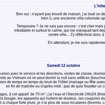
L'hôte
Ben oui : n'ayant pas trouvé de maison, j'ai loué un d
hein !), une ancienne villa coloniale 
Temporaire ? Je ne sais pas encore : c'est cher mais j'
inbattable et surtout le calme, qui me manquait tant de
centre ville... J'y réfléchirai don
En attendant, je me suis rapidement 
Samedi 12 octobre
. Réunion avec le service et les directions, visites de classe, ré
oits au Vietnam où on peut dormir la nuit sans artifices (bouchons
 bien de temps en temps du bruit de l'hôtel (mariage ou fête autou
en fin de matinée ou d'après-midi : pas de quoi fouetter un c
ges, à cet appart' de 70 m² : j'ai l'eau et l'électricité 24h/24 (
à la bougie, les appareils qui hurlent de douleur...les coupures
é à chaque forte pluie, je n'ai plus de sous-locataires (fourmis, c